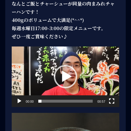
なんとご飯とチャーシューが同量の肉まみれチャ
ーハンです！
400gのボリュームで大満足(*^^*)
毎週水曜日17:00-3:00の限定メニューです。
ぜひ一度ご賞味ください♪
動
画
プ
レ
ー
ヤ
ー
00:00
00:57