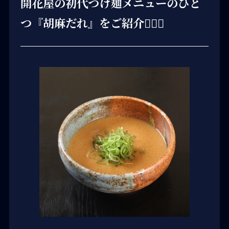
開花屋の初代つけ麺メニューのひと
つ『胡麻だれ』をご紹介💁🏻‍♀️