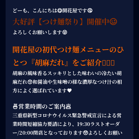
どーも、こんにちは😋開花屋です🤤
大好評【つけ麺祭り】開催中🥴
よろしくお願いします😝
開花屋の初代つけ麺メニューのひ
とつ『胡麻だれ』をご紹介💁🏻‍♀️
胡麻の風味香るスッキリとした味わいの冷たい胡
麻だれ😙和醤油や生味噌の様な濃厚なつけ汁の相
方によく選ばれています🧡
🍜営業時間のご案内🥟
三重県新型コロナウイルス緊急警戒宣言による営
業時間短縮協力要請により、19:30ラストオーダ
ー/20:00閉店となっております🥺よろしくお願い