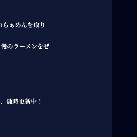
のらぁめんを取り
自慢のラーメンをぜ
々、随時更新中！