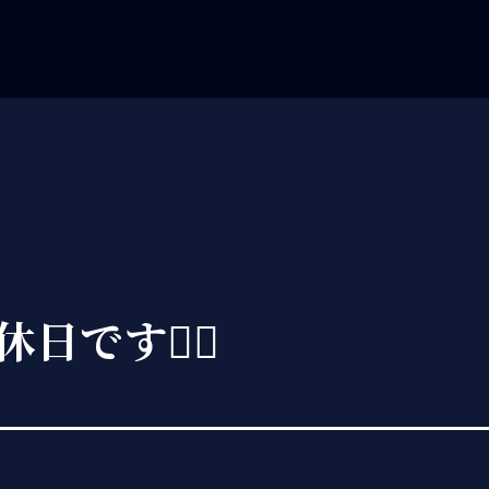
日です🙇‍♀️