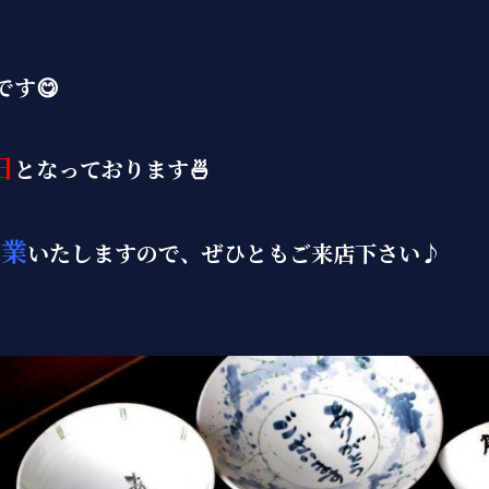
゙す😋
日
となっております🍜
営業
いたしますので、ぜひともご来店下さい♪