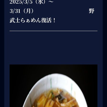
2025/3/5（水）～
3/31（月） 野
武士らぁめん復活！