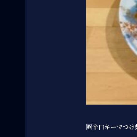
🆕辛口キーマつけ