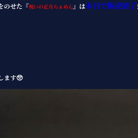
本日で販売終了
をのせた『
』は
祝いの正月らぁめん
ます🥺