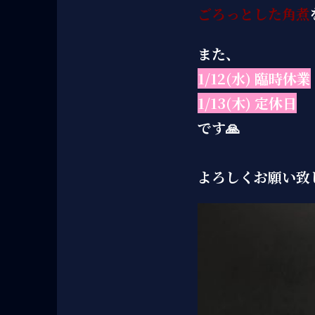
ごろっとした角煮
また、
1/12(水) 臨時休業
1/13(木) 定休日
です🙏
よろしくお願い致し