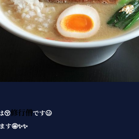
修行僧
は😚
です🥴
ます🤩✨✨